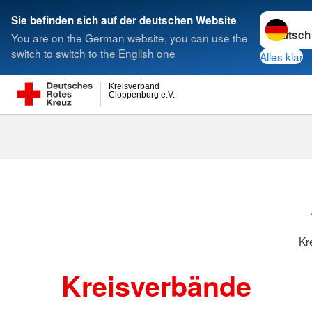
Sprache w
Sie befinden sich auf der deutschen Website
You are on the German website, you can use the
Suche
switch to switch to the English one
Alles klar
Kreisverband
Cloppenburg e.V.
Kreisverbänd
Kr
Kreisverbände