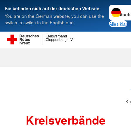
Sprache w
Sie befinden sich auf der deutschen Website
You are on the German website, you can use the
Suche
switch to switch to the English one
Alles klar
Kreisverband
Cloppenburg e.V.
Kreisverbänd
Kr
Kreisverbände