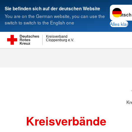
Sprache w
Sie befinden sich auf der deutschen Website
You are on the German website, you can use the
Suche
switch to switch to the English one
Alles klar
Kreisverband
Cloppenburg e.V.
Kreisverbänd
Kr
Kreisverbände