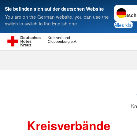
Sprache w
Sie befinden sich auf der deutschen Website
You are on the German website, you can use the
Suche
switch to switch to the English one
Alles klar
Kreisverband
Cloppenburg e.V.
Kreisverbänd
Kr
Kreisverbände