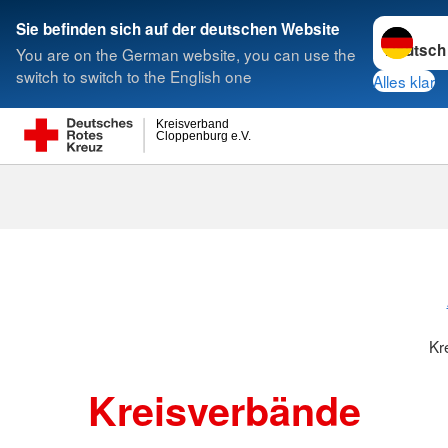
Sprache w
Sie befinden sich auf der deutschen Website
You are on the German website, you can use the
Suche
switch to switch to the English one
Alles klar
Kreisverband
Cloppenburg e.V.
Kreisverbänd
Kr
Kreisverbände