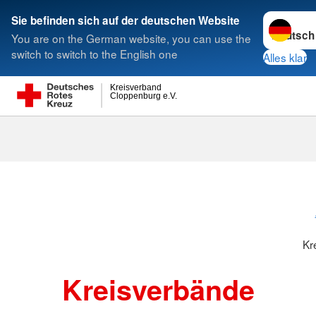
Sprache w
Sie befinden sich auf der deutschen Website
You are on the German website, you can use the
Suche
switch to switch to the English one
Alles klar
Kreisverband
Cloppenburg e.V.
Kreisverbänd
Kr
Kreisverbände