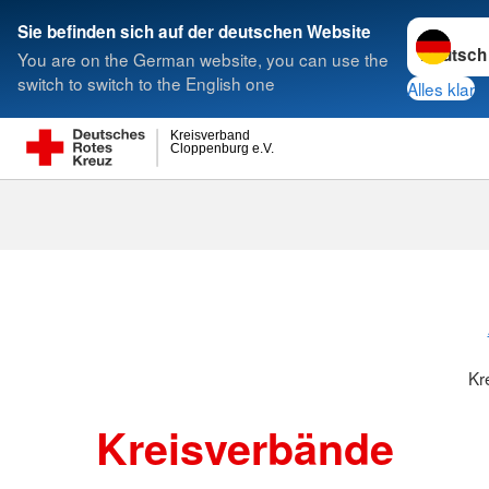
Sprache w
Sie befinden sich auf der deutschen Website
You are on the German website, you can use the
Suche
switch to switch to the English one
Alles klar
Kreisverband
Cloppenburg e.V.
Kreisverbänd
Kr
Kreisverbände