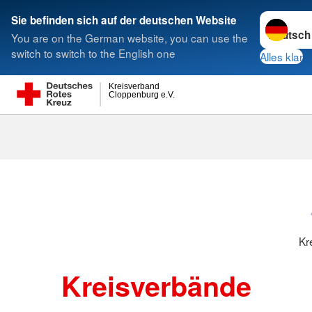
Sprache w
Sie befinden sich auf der deutschen Website
You are on the German website, you can use the
Suche
switch to switch to the English one
Alles klar
Kreisverband
Cloppenburg e.V.
Kreisverbänd
Kr
Kreisverbände