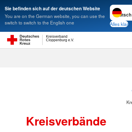
Sprache w
Sie befinden sich auf der deutschen Website
You are on the German website, you can use the
Suche
switch to switch to the English one
Alles klar
Kreisverband
Cloppenburg e.V.
Kreisverbänd
Kr
Kreisverbände