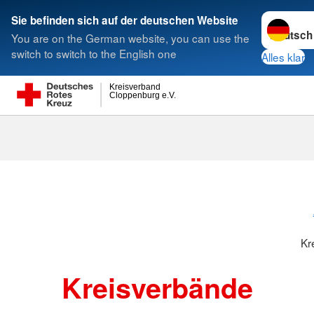
Sprache w
Sie befinden sich auf der deutschen Website
You are on the German website, you can use the
Suche
switch to switch to the English one
Alles klar
Kreisverband
Cloppenburg e.V.
Kreisverbänd
Kr
Kreisverbände