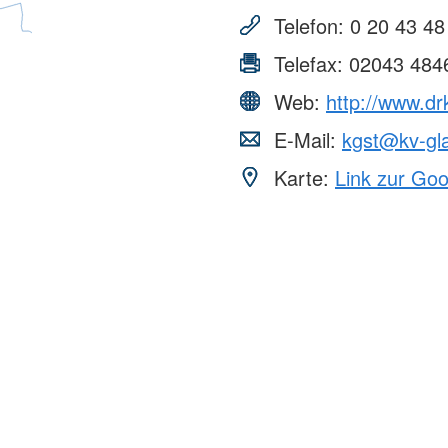
ssbegleitung
Kinder, Jugend und Familie
Rettungsd
Telefon:
0 20 43 48
Jugendrotkreuz
Rettungs
Beratung zu Kuren für Mutter oder
Schularbeit
Vater und Kind
Beauftragt
Telefax:
02043 484
Medizinpro
Arbeit mit Vätern und Groß-Vätern
enst
Web:
http://www.dr
Qualitäts
Existenzsichernde Hilfen
 Jahr
Rettungsd
n
E-Mail:
kgst@kv-gl
Schuldner- und Insolvenzberatung
Sanitätsdi
Ehrenamt Anziehpunkt
Karte:
Link zur Go
Sanitätsdi
Kleiderläden
Veranstal
DRK-Anziehpunkt Cloppenburg