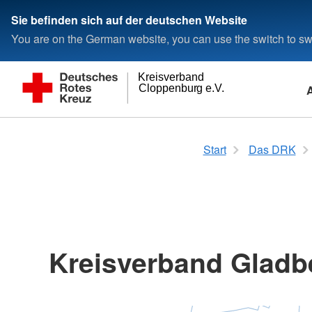
Sie befinden sich auf der deutschen Website
You are on the German website, you can use the switch to swi
Kreisverband
Cloppenburg e.V.
Alltagshilfen
Brandschutz
Blut-Spende
Spenden
Wer wir sind
Ausbildung
Das Gewaltschutz
Erste Hilfe im Betr
Bereitschaften im 
Fördermitgliedscha
Selbstverständnis
Freiwilligendienste
Start
Das DRK
Cloppenburg
Fahr-Dienst für Menschen mit
Brandschutzhelferausbildung für
DRK-Blutspendedienst
Online-Spende
Vorstand des Kreisverbands
Kaufmännische Ausbildung im
Beratungs- und Inter
Betriebliche Erste-H
Mitglied werden
Grundsätze
Bundesfreiwilligendi
Behinderung
Einzelteilnehmer und Firmen
Gesundheitswesen
(BISS)
Barßel
Verbandsstruktur
Erste-Hilfe-Ausbildu
Leitbild
Freiwilliges Soziales
Die Rotkreuz-Bereitschaften
Haus-Not-Ruf
Kursbroschüre Brandschutzhelfer
Notfallsanitäter
Das Frauen- und
Bösel
Bereiche und Angebote
Erste Hilfe Fortbildu
Auftrag
Kinderschutzhaus
Hauswirtschaftliche Hilfen
Was ist eine Bereitschaft?
Cloppenburg
Telefon- und Mailverzeichnis
Erste Hilfe in Bildun
Geschichte
Erste Hilfe
Ehrenamt im GSZ
Essens-Liefer-Dienst
Betreuungseinrichtu
First Responder
Emstek / Cappeln
Frauenberatung bei
Kinder
Erste-Hilfe-Ausbildung
Wohl-Fahrt und soz
Patientenfahrdienst
Sanitätsdienst
Essen
Kreisverband Gladbe
und Gewalt
Inhouse-Schulungen
Erste-Hilfe-Fortbildung
Friesoythe
Jahrbuch
Beratung bei sexuell
Angebote für Menschen mit
Erste Hilfe am Kind
am Arbeitsplatz
Garrel
Behinderungen
Erste Hilfe für Senioren
Prävention, Worksho
Lastrup
Fahr-Dienst für Menschen mit