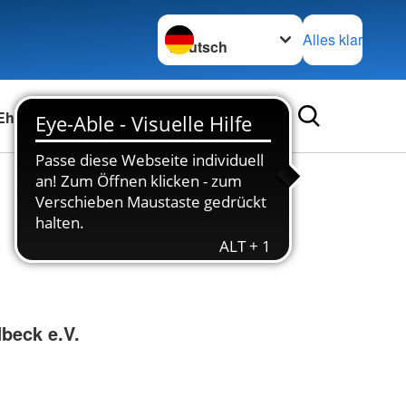
Sprache wechseln zu
Alles klar
 Ehrenamt
Spenden
Das DRK
Karriere
ienst im Landkreis
 DRK-Mitarbeitende
den
rspende
Schulen &
Zweitbescheinigung
Adressen
urg
Bildungseinrichtungen
g im Rettungsdienst
hpunkt Cloppenburg
tainer
mular
Zweitbescheinigung
Generalsekretariat
 & Praktika im
Schulbegleitung
eiderläden
tainerfinder
Landesverbände
ienst
swirtschaftliche
Schulsanitätsdienst
Kreisverbände
g
Schularbeit und Ganztag
Schwesternschaften
tfallsanitäter
irtschaftliche Hilfen
Sozialarbeit
Rotes Kreuz international
ning
beck e.V.
ransport
Flüchtlingssozialarbeit
ning für Pflegefachkräfte
frage
Integrations-Hilfe für Menschen
aus anderen Ländern
lmedizin (TNA)
Integrations-Hilfe für Menschen
sorgung und