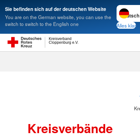
Sprache w
Sie befinden sich auf der deutschen Website
You are on the German website, you can use the
Suche
switch to switch to the English one
Alles klar
Kreisverband
Cloppenburg e.V.
Kreisverbänd
Kr
Kreisverbände