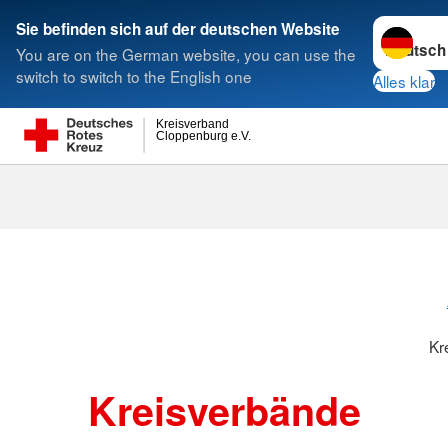
Sprache w
Sie befinden sich auf der deutschen Website
You are on the German website, you can use the
Suche
switch to switch to the English one
Alles klar
Kreisverband
Cloppenburg e.V.
Kreisverbänd
Kr
Kreisverbände