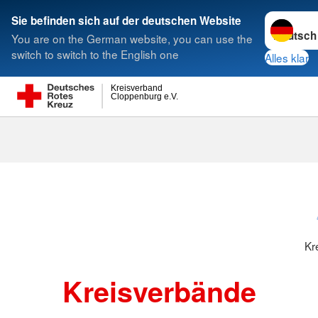
Sprache w
Sie befinden sich auf der deutschen Website
You are on the German website, you can use the
Suche
switch to switch to the English one
Alles klar
Kreisverband
Cloppenburg e.V.
Kreisverbänd
Kr
Kreisverbände