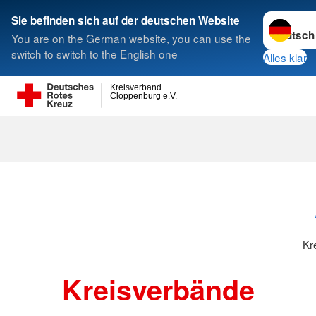
Sprache w
Sie befinden sich auf der deutschen Website
You are on the German website, you can use the
Suche
switch to switch to the English one
Alles klar
Kreisverband
Cloppenburg e.V.
Kreisverbänd
Kr
Kreisverbände