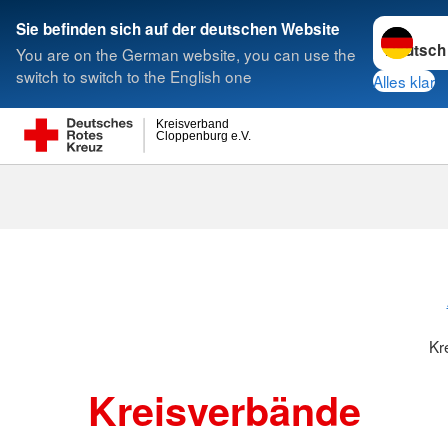
Sprache w
Sie befinden sich auf der deutschen Website
You are on the German website, you can use the
Suche
switch to switch to the English one
Alles klar
Kreisverband
Cloppenburg e.V.
Kreisverbänd
Kr
Kreisverbände