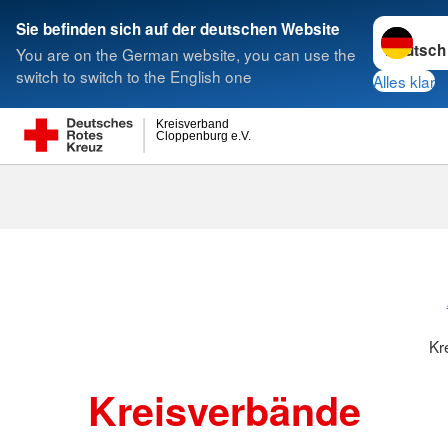
Sprache w
Sie befinden sich auf der deutschen Website
You are on the German website, you can use the
Suche
switch to switch to the English one
Alles klar
Kreisverband
Cloppenburg e.V.
Kreisverbänd
Kr
Kreisverbände