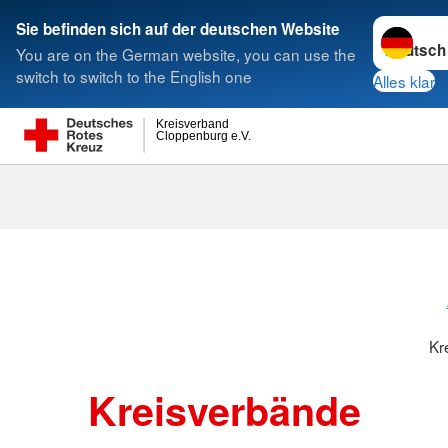
Sprache w
Sie befinden sich auf der deutschen Website
You are on the German website, you can use the
Suche
switch to switch to the English one
Alles klar
Kreisverband
Cloppenburg e.V.
Kreisverbänd
Kr
Kreisverbände