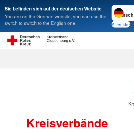
Sprache w
Sie befinden sich auf der deutschen Website
You are on the German website, you can use the
Suche
switch to switch to the English one
Alles klar
Kreisverband
Cloppenburg e.V.
Kreisverbänd
Kr
Kreisverbände