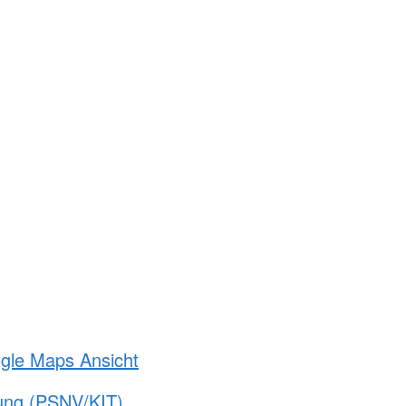
ogle Maps Ansicht
gung (PSNV/KIT)