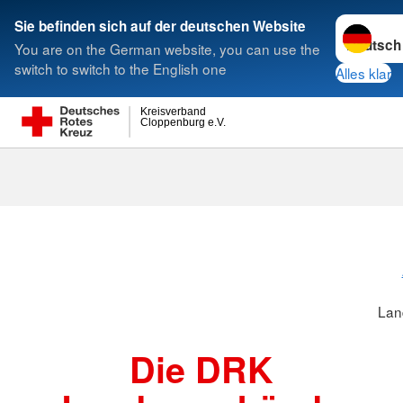
Sprache w
Sie befinden sich auf der deutschen Website
You are on the German website, you can use the
Suche
switch to switch to the English one
Alles klar
Kreisverband
Cloppenburg e.V.
Landesverbä
Lan
Die DRK