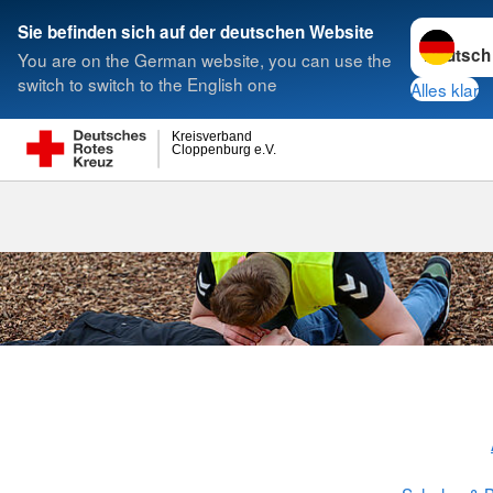
Sprache w
Sie befinden sich auf der deutschen Website
You are on the German website, you can use the
Suche
switch to switch to the English one
Alles klar
Kreisverband
Cloppenburg e.V.
Schulsanitäts