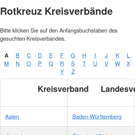
Rotkreuz Kreisverbände
Bitte klicken Sie auf den Anfangsbuchstaben des
gesuchten Kreisverbandes.
A
B
C
D
E
F
G
H
I
J
K
L
M
N
O
P
Q
R
S
T
U
V
W
X
Y
Z
Kreisverband
Landesv
Aalen
Baden-Württemberg