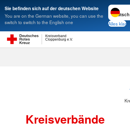
Sprache w
Sie befinden sich auf der deutschen Website
You are on the German website, you can use the
Suche
switch to switch to the English one
Alles klar
Kreisverband
Cloppenburg e.V.
Kreisverbänd
Kr
Kreisverbände