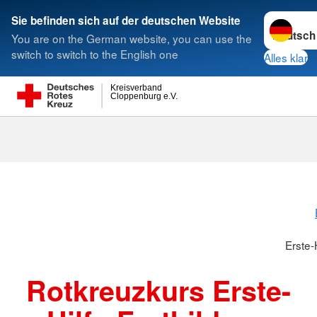
Sprache w
Sie befinden sich auf der deutschen Website
You are on the German website, you can use the
Suche
switch to switch to the English one
Alles klar
Kreisverband
Cloppenburg e.V.
Erste-Hilfe-F
Erste-
Rotkreuzkurs Erste-