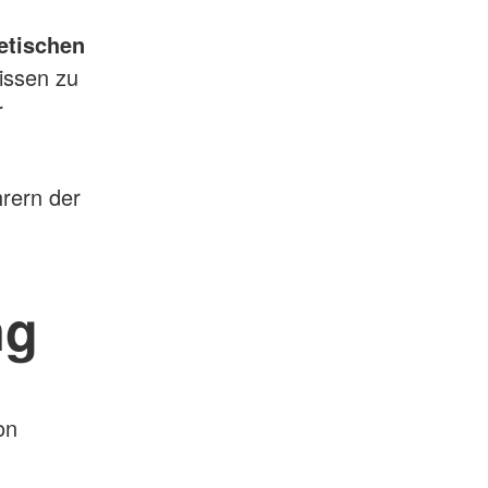
etischen
issen zu
r
rern der
ng
on