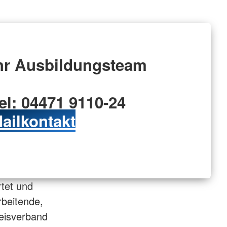
hr Ausbildungsteam
el: 04471 9110-24
ailkontakt
rtet und
rbeitende,
reisverband