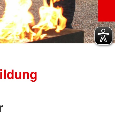
Schwangerschaftskonfliktberatung
ienst
wachen
Suchdienst
er für
Kreisauskunftsbüro
duktesicherheit
Suchdienst
management
ienst
enste
enstliche Absicherung für
tungen
ildung
r