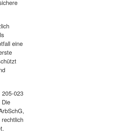
sichere
lich
ls
fall eine
erste
chützt
nd
n 205-023
 Die
0 ArbSchG,
rechtlich
t.