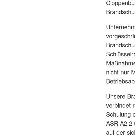
Cloppenbur
Brandschutz
Unternehme
vorgeschri
Brandschut
Schlüsselr
Maßnahmen 
nicht nur 
Betriebsab
Unsere Br
verbindet 
Schulung o
ASR A2.2 
auf der si