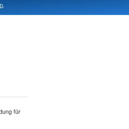
en
.
dung für