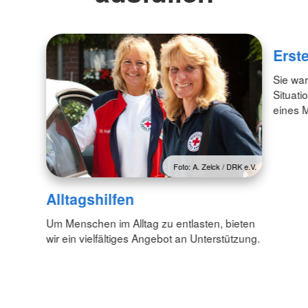
Erste
Sie war
Situati
eines 
Foto: A. Zelck / DRK e.V.
Alltagshilfen
Um Menschen im Alltag zu entlasten, bieten
wir ein vielfältiges Angebot an Unterstützung.