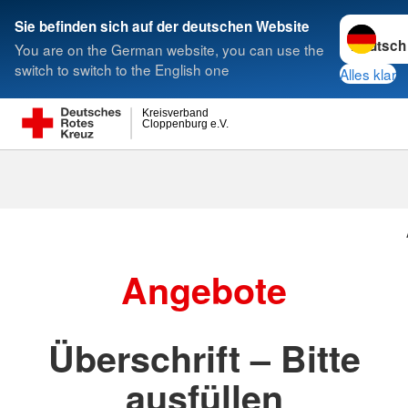
Sprache w
Sie befinden sich auf der deutschen Website
You are on the German website, you can use the
Suche
switch to switch to the English one
Alles klar
Kreisverband
Cloppenburg e.V.
Angebote
Überschrift – Bitte
ausfüllen