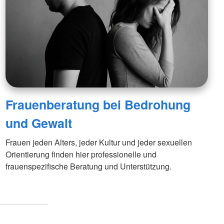
Schwangerschaftskonfliktberatung
ienst
wachen
Suchdienst
er für
Kreisauskunftsbüro
duktesicherheit
Suchdienst
management
ienst
enste
enstliche Absicherung für
tungen
Frauenberatung bei Bedrohung
und Gewalt
Frauen jeden Alters, jeder Kultur und jeder sexuellen
Orientierung finden hier professionelle und
frauenspezifische Beratung und Unterstützung.