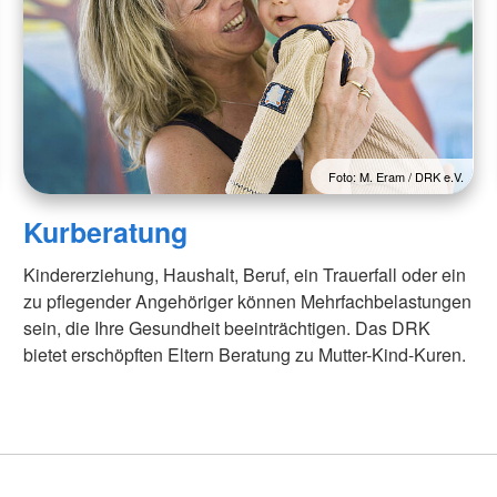
ssbegleitung
Kinder, Jugend und Familie
Kinder und Jugendliche
Rettungsd
Rettungs
Kurberatung
Jugendrotkreuz
Beauftragt
Familienerholung
Schularbeit
Medizinpro
enst
Lebensnahe Unterstützung
Qualitäts
 Jahr
Rettungsd
n
Schuldner- und Insolvenzberatung
Sanitätsdi
Ehrenamt Anziehpunkt
Foto: M. Eram / DRK e.V.
Kleiderläden
Sanitätsdi
Veranstal
DRK-Anziehpunkt Cloppenburg
Kurberatung
Kindererziehung, Haushalt, Beruf, ein Trauerfall oder ein
zu pflegender Angehöriger können Mehrfachbelastungen
sein, die Ihre Gesundheit beeinträchtigen. Das DRK
bietet erschöpften Eltern Beratung zu Mutter-Kind-Kuren.